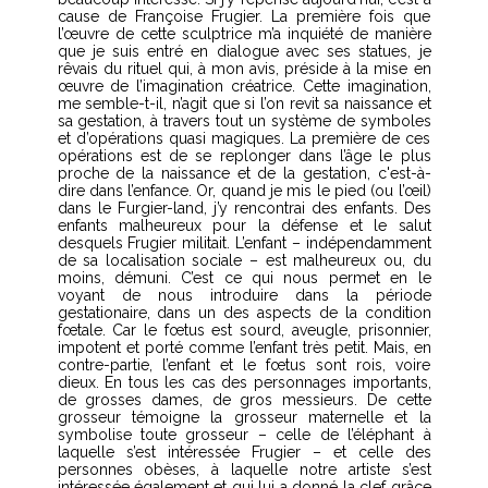
cause de Françoise Frugier. La première fois que
l’œuvre de cette sculptrice m’a inquiété de manière
que je suis entré en dialogue avec ses statues, je
rêvais du rituel qui, à mon avis, préside à la mise en
œuvre de l’imagination créatrice. Cette imagination,
me semble-t-il, n’agit que si l’on revit sa naissance et
sa gestation, à travers tout un système de symboles
et d’opérations quasi magiques. La première de ces
opérations est de se replonger dans l’âge le plus
proche de la naissance et de la gestation, c'est-à-
dire dans l’enfance. Or, quand je mis le pied (ou l’œil)
dans le Furgier-land, j’y rencontrai des enfants. Des
enfants malheureux pour la défense et le salut
desquels Frugier militait. L’enfant – indépendamment
de sa localisation sociale – est malheureux ou, du
moins, démuni. C’est ce qui nous permet en le
voyant de nous introduire dans la période
gestationaire, dans un des aspects de la condition
fœtale. Car le fœtus est sourd, aveugle, prisonnier,
impotent et porté comme l’enfant très petit. Mais, en
contre-partie, l’enfant et le fœtus sont rois, voire
dieux. En tous les cas des personnages importants,
de grosses dames, de gros messieurs. De cette
grosseur témoigne la grosseur maternelle et la
symbolise toute grosseur – celle de l’éléphant à
laquelle s’est intéressée Frugier – et celle des
personnes obèses, à laquelle notre artiste s’est
intéressée également et qui lui a donné la clef grâce