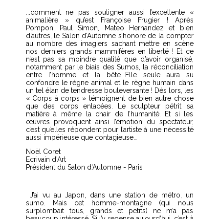
..comment ne pas souligner aussi l’excellente «
.
animalière » qu’est Françoise Frugier ! Après
Pompon, Paul Simon, Mateo Hernandez et bien
d’autres, le Salon d'Automne s’honore de la compter
au nombre des imagiers sachant mettre en scène
nos derniers grands mammifères en liberté ! Et ce
n’est pas sa moindre qualité que d’avoir organisé,
notamment par le biais des Sumos, la réconciliation
entre l’homme et la bête...Elle seule aura su
confondre le règne animal et le règne humain dans
un tel élan de tendresse bouleversante ! Dès lors, les
« Corps à corps » témoignent de bien autre chose
que des corps enlacées. Le sculpteur pétrit sa
matière à même la chair de l’humanité. Et si les
œuvres provoquent ainsi l’émotion du spectateur,
c’est qu’elles répondent pour l’artiste à une nécessité
aussi impérieuse que contagieuse…
Noël Coret
Ecrivain d’Art
Président du Salon d'Automne - Paris
J’ai vu au Japon, dans une station de métro, un
sumo. Mais cet homme-montagne (qui nous
surplombait tous, grands et petits) ne m’a pas
beaucoup intéressé. Si j’y repense aujourd’hui, c’est à