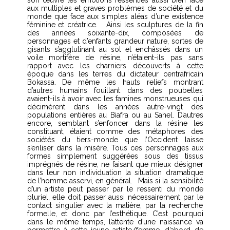
aux multiples et graves problèmes de société et du
monde que face aux simples aléas d’une existence
féminine et créatrice.
Ainsi les sculptures de la fin
des années soixante-dix, composées de
personnages et d’enfants grandeur nature, sortes de
gisants s’agglutinant au sol et enchâssés dans un
voile mortifère de résine, n’étaient-ils pas sans
rapport avec les charniers découverts à cette
époque dans les terres du dictateur centrafricain
Bokassa. De même les hauts reliefs montrant
d’autres humains fouillant dans des poubelles
avaient-ils à avoir avec les famines monstrueuses qui
décimèrent dans les années autre-vingt des
populations entières au Biafra ou au Sahel. D’autres
encore, semblant s’enfoncer dans la résine les
constituant, étaient comme des métaphores des
sociétés du tiers-monde que l’Occident laisse
s’enliser dans la misère. Tous ces personnages aux
formes simplement suggérées sous des tissus
imprégnés de résine, ne faisant que mieux désigner
dans leur non individuation la situation dramatique
de l’homme asservi, en général.
Mais si la sensibilité
d’un artiste peut passer par le ressenti du monde
pluriel, elle doit passer aussi nécessairement par le
contact singulier avec la matière, par la recherche
formelle, et donc par l’esthétique. C’est pourquoi
dans le même temps, l’attente d’une naissance va
permettre à cette jeune artiste/femme, d’abord de