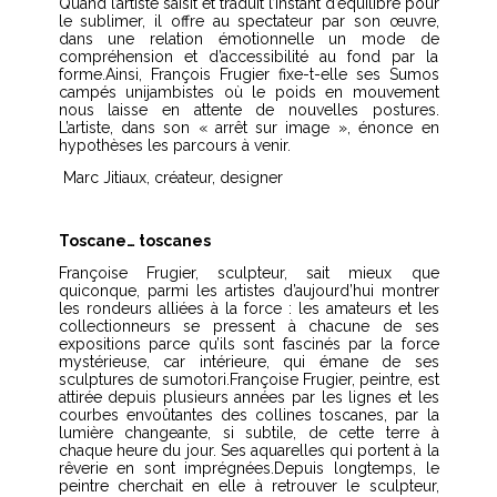
Quand l’artiste saisit et traduit l’instant d’équilibre pour
le sublimer, il offre au spectateur par son œuvre,
dans une relation émotionnelle un mode de
compréhension et d’accessibilité au fond par la
forme.Ainsi, François Frugier fixe-t-elle ses Sumos
campés unijambistes où le poids en mouvement
nous laisse en attente de nouvelles postures.
L’artiste, dans son « arrêt sur image », énonce en
hypothèses les parcours à venir.
Marc Jitiaux, créateur, designer
Toscane… toscanes
Françoise Frugier, sculpteur, sait mieux que
quiconque, parmi les artistes d’aujourd’hui montrer
les rondeurs alliées à la force : les amateurs et les
collectionneurs se pressent à chacune de ses
expositions parce qu’ils sont fascinés par la force
mystérieuse, car intérieure, qui émane de ses
sculptures de sumotori.Françoise Frugier, peintre, est
attirée depuis plusieurs années par les lignes et les
courbes envoûtantes des collines toscanes, par la
lumière changeante, si subtile, de cette terre à
chaque heure du jour. Ses aquarelles qui portent à la
rêverie en sont imprégnées.Depuis longtemps, le
peintre cherchait en elle à retrouver le sculpteur,