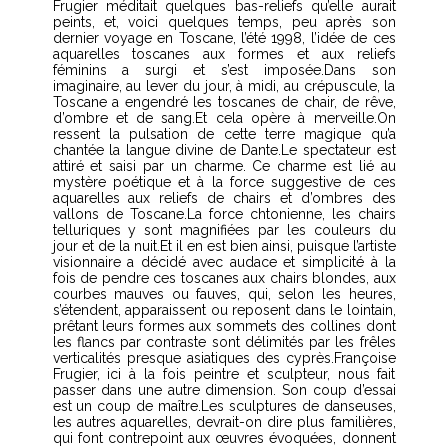
Frugier méditait quelques bas-reliefs qu’elle aurait
peints, et, voici quelques temps, peu après son
dernier voyage en Toscane, l’été 1998, l’idée de ces
aquarelles toscanes aux formes et aux reliefs
féminins a surgi et s’est imposée.Dans son
imaginaire, au lever du jour, à midi, au crépuscule, la
Toscane a engendré les toscanes de chair, de rêve,
d’ombre et de sang.Et cela opère à merveille.On
ressent la pulsation de cette terre magique qu’a
chantée la langue divine de Dante.Le spectateur est
attiré et saisi par un charme. Ce charme est lié au
mystère poétique et à la force suggestive de ces
aquarelles aux reliefs de chairs et d’ombres des
vallons de Toscane.La force chtonienne, les chairs
telluriques y sont magnifiées par les couleurs du
jour et de la nuit.Et il en est bien ainsi, puisque l’artiste
visionnaire a décidé avec audace et simplicité à la
fois de pendre ces toscanes aux chairs blondes, aux
courbes mauves ou fauves, qui, selon les heures,
s’étendent, apparaissent ou reposent dans le lointain,
prêtant leurs formes aux sommets des collines dont
les flancs par contraste sont délimités par les frêles
verticalités presque asiatiques des cyprès.Françoise
Frugier, ici à la fois peintre et sculpteur, nous fait
passer dans une autre dimension. Son coup d’essai
est un coup de maître.Les sculptures de danseuses,
les autres aquarelles, devrait-on dire plus familières,
qui font contrepoint aux œuvres évoquées, donnent