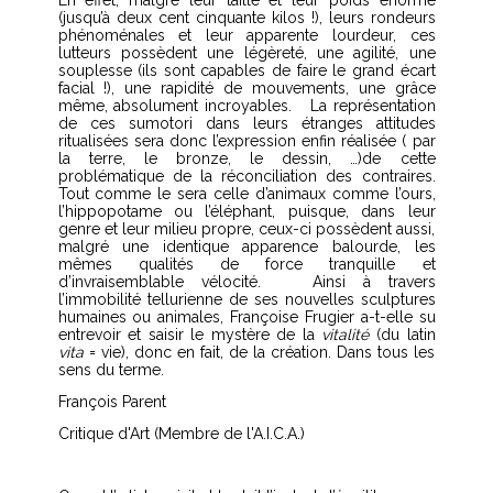
(jusqu’à deux cent cinquante kilos !), leurs rondeurs
phénoménales et leur apparente lourdeur, ces
lutteurs possèdent une légèreté, une agilité, une
souplesse (ils sont capables de faire le grand écart
facial !), une rapidité de mouvements, une grâce
même, absolument incroyables.
La représentation
de ces sumotori dans leurs étranges attitudes
ritualisées sera donc l’expression enfin réalisée ( par
la terre, le bronze, le dessin, …)de cette
problématique de la réconciliation des contraires.
Tout comme le sera celle d’animaux comme l’ours,
l’hippopotame ou l’éléphant, puisque, dans leur
genre et leur milieu propre, ceux-ci possèdent aussi,
malgré une identique apparence balourde, les
mêmes qualités de force tranquille et
d’invraisemblable vélocité.
Ainsi à travers
l’immobilité tellurienne de ses nouvelles sculptures
humaines ou animales, Françoise Frugier a-t-elle su
entrevoir et saisir le mystère de la
vitalité
(du latin
vita
= vie), donc en fait, de la création. Dans tous les
sens du terme.
François Parent
Critique d'Art (Membre de l'A.I.C.A.)