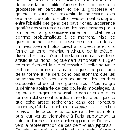
découvrir la possibilité d’une esthétisation de cette
grossesse en particulier, et de la grossesse en
général, ensuite de ressentir la nécessité d’en
exprimer la beauté formelle.
Evidemment le rapport
entre l’obésité des gens des pays riches, l’apparence
gonflée des ventres de ceux des pays ravagés par la
famine et la grossesse-enfantement, fut-il vécu
comme problématique à ce moment. Mais ce
questionnement sera judicieusement transcendé par
un investissement plus direct à la créativité et à la
forme. La terre, matériau mythique de la création
divine et matériau éternel de la création artisanale et
artistique va donc logiquement s’imposer à Fugier
comme élément tactile nécessaire à cette nouvelle
malléabilité formelle. Dans cette quête de plénitude
de la forme, il ne sera donc pas étonnant que les
personnages réalisés alors acquièrent des courbes
éloquentes et des allures généreuses.
Mais malgré
la sérénité apaisante de ces opulents modelages, la
rigueur de Frugier ne pouvait se contenter de telles
formes relativement lourdes et inertes alors que ce
que cette artiste recherchait dans ces rondeurs
fécondes, c’était au contraire la
vitalité
.
Le hasard de
la vision de documents concernant les sumotori,
puis leur venue triomphale à Paris, apporteront la
solution formelle à cette interrogation en l’orientant
vers la représentation de ces demi-dieux japonais.
En effet, malgré leur taille et leur poids énorme