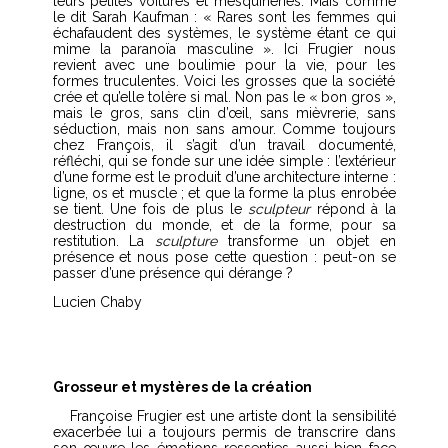
leurs petites voitures et mesquineries. Mais comme
le dit Sarah Kaufman : « Rares sont les femmes qui
échafaudent des systèmes, le système étant ce qui
mime la paranoïa masculine ».
Ici Frugier nous
revient avec une boulimie pour la vie, pour les
formes truculentes. Voici les grosses que la société
crée et qu’elle tolère si mal. Non pas le « bon gros »,
mais le gros, sans clin d’œil, sans mièvrerie, sans
séduction, mais non sans amour.
Comme toujours
chez François, il s’agit d’un travail documenté,
réfléchi, qui se fonde sur une idée simple : l’extérieur
d’une forme est le produit d’une architecture interne :
ligne, os et muscle ; et que la forme la plus enrobée
se tient. Une fois de plus le
sculpteur
répond à la
destruction du monde, et de la forme, pour sa
restitution. La
sculpture
transforme un objet en
présence et nous pose cette question : peut-on se
passer d’une présence qui dérange ?
Lucien Chaby
Grosseur et mystères de la création
Françoise Frugier est une artiste dont la sensibilité
exacerbée lui a toujours permis de transcrire dans
son œuvre les émotions ressenties aussi bien face