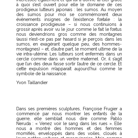
à quoi s’est ouvert pour elle le domaine de ces
prodigieux lutteurs japonais : les sumos. Au moyen
des sumos pour moi se commémorent deux
évènements insignes de l’existence fœtale : la
croissance prodigieuse – si nous continuions à
grossir après avoir vu le jour comme le fait le fœtus
nous deviendrions gros comme des montagnes
(aussi n’est-ce pas par hasard si je perçois dans les
sumos, en exagérant quelque peu, des hommes-
montagnes) – et, d’autre part, le moment ultime de la
vie intra-utérine. Les lutteurs sont enfermés dans un
cercle comme dans un ventre maternel. Or, il s’agit
que l’un des deux fasse sortir l’autre de ce cercle. Et
cette expulsion m’apparaît aujourd’hui comme le
symbole de la naissance.
Yvon Taillandier
Dans ses premières sculptures, Françoise Frugier a
commencé par nous montrer les enfants de la
guerre, elle semblait nous dire comme Pablo
Neruda : « Venez voir le sang dans les rues ». Elle
nous a montré des hommes et des femmes
momifiés, enveloppés dans des voiles, cloués à